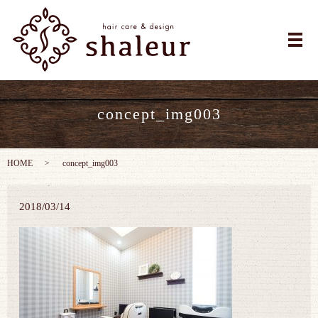
メ
concept_img003
HOME
concept_img003
2018/03/14