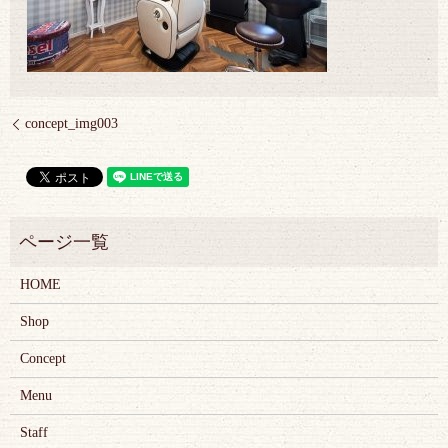
concept_img003
HOME
Shop
Concept
Menu
Staff