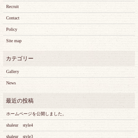
Recruit
Contact
Policy
Site map
Gallery
News
ホームページを公開しました。
shaleur style4
shaleur style3