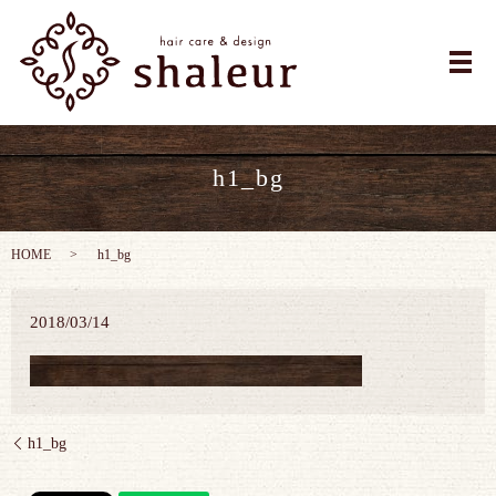
メ
h1_bg
HOME
h1_bg
2018/03/14
h1_bg