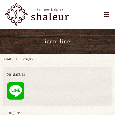
メ
icon_line
HOME
icon_line
2018/03/14
icon_line