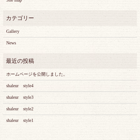
Site map
Gallery
News
ホームページを公開しました。
shaleur style4
shaleur style3
shaleur style2
shaleur style1