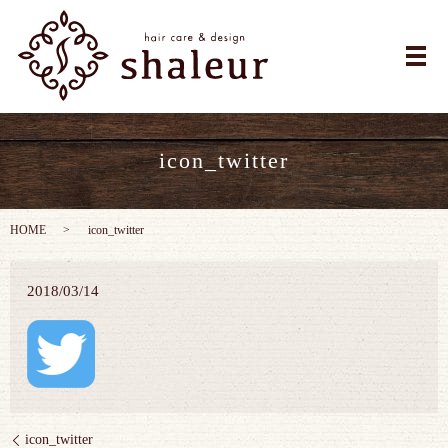
メ
icon_twitter
HOME
icon_twitter
2018/03/14
icon_twitter