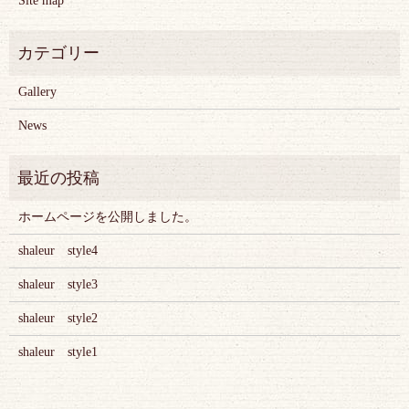
Site map
Gallery
News
ホームページを公開しました。
shaleur style4
shaleur style3
shaleur style2
shaleur style1