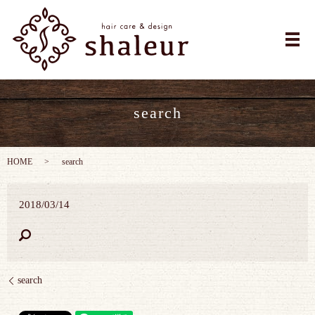
メ
search
HOME
search
2018/03/14
search