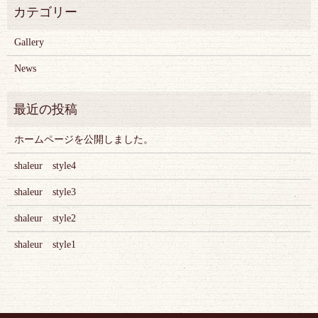
Gallery
News
ホームページを公開しました。
shaleur style4
shaleur style3
shaleur style2
shaleur style1