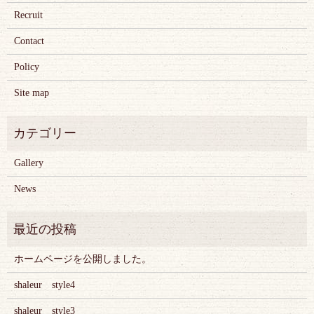
Recruit
Contact
Policy
Site map
Gallery
News
ホームページを公開しました。
shaleur style4
shaleur style3