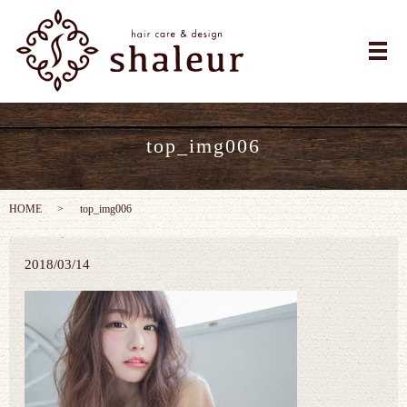
メ
top_img006
HOME
top_img006
2018/03/14